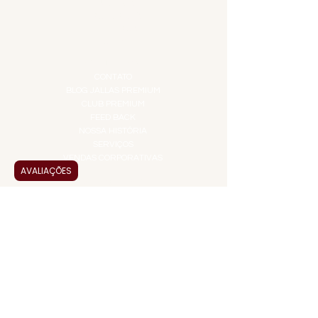
IGUARIAS
PROMOÇÕES
TEMPEROS
TOP 10!
INSTITUCIONAL
CONTATO
BLOG JALLAS PREMIUM
CLUB PREMIUM
FEED BACK
NOSSA HISTÓRIA
SERVIÇOS
VENDAS CORPORATIVAS
AVALIAÇÕES
INFORMAÇÕES
FAQ
TERMOS DE USO
PRAZOS DE ENTREGA
POLÍTICA DE PRIVACIDADE
POLÍTICA DE TROCAS E
DEVOLUÇÕES
ATENDIMENTO VIRTUAL
ADMINISTRAÇÃO
CONTATO@JALLASPREMIUM.COM.BR