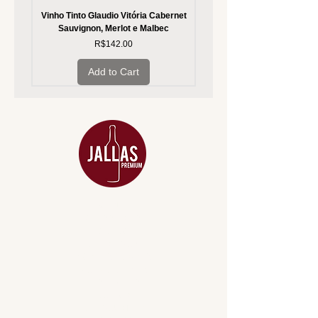
Vinho Tinto Glaudio Vitória Cabernet
Vinho Branco Glaudio Vitória
Sauvignon, Merlot e Malbec
Price
R$142.00
Add to Cart
MENU
ACESSÓRIOS
ADEGA
APERITIVOS
CARNES NOBRES
COMBOS E KITS
DESTILADOS
DO MAR
GIFT VOUCHER