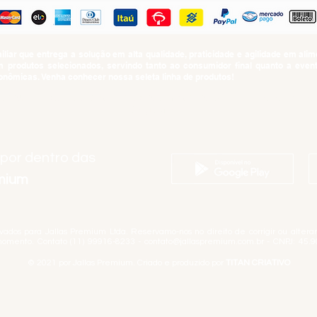
iar que entrega a solução em alta qualidade, praticidade e agilidade em al
produtos selecionados, servindo tanto ao consumidor final quanto a even
nômicas. Venha conhecer nossa seleta linha de produtos!
SUMO PROIBIDO PARA MENORES DE 18 ANOS. Determinação contida no Esta
Artigo 81.nº II.
 por dentro das
emium
rvados para Jallas Premium Ltda. Reservamo-nos no direito de corrigir ou alter
momento. Contato (11) 99916-8233 -
contato@jallaspremium.com.br
- CNPJ: 45.9
© 2021 por Jallas Premium. Criado e produzido por
TITAN CRIATIVO