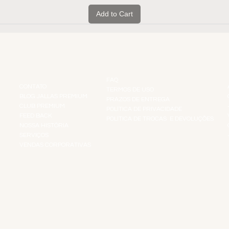
Add to Cart
INSTITUCIONAL
INFORMAÇÕES
FAQ
CONTATO
TERMOS DE USO
BLOG JALLAS PREMIUM
PRAZOS DE ENTREGA
CLUB PREMIUM
POLÍTICA DE PRIVACIDADE
RES
FEED BACK
POLÍTICA DE TROCAS E DEVOLUÇÕES
TS
NOSSA HISTÓRIA
SERVIÇOS
VENDAS CORPORATIVAS
R
PAGUE COM