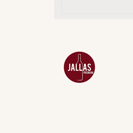
MENU
ACESSÓRIOS
ADEGA
APERITIVOS
CARNES NOB
COMBOS E KI
DESTILADOS
DO MAR
GIFT VOUCHE
IGUARIAS
PROMOÇÕES
TEMPEROS
TOP 10!