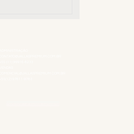
ATENDIMENTO VIRTUAL
ADMINISTRAÇÃO
CONTATO@JALLASPREMIUM.COM.BR
+55 (11) 99916-8233
VENDAS
COMERCIAL@JALLASPREMIUM.COM.BR
+55(12) 97811-9783
Participe da nossa pesquisa
SIGA-NOS