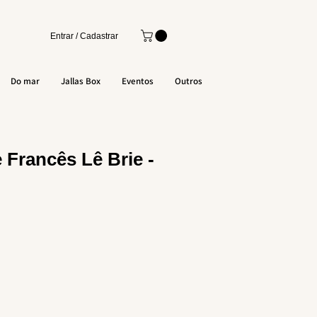
Entrar / Cadastrar
Do mar
Jallas Box
Eventos
Outros
 Francês Lê Brie -