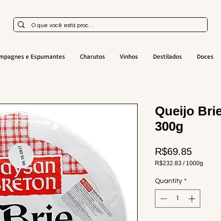
mpagnes e Espumantes
Charutos
Vinhos
Destilados
Doces
Queijo Brie
300g
Price
R$69.85
R$232.83
/
1000g
R$232.83
per
Quantity
*
1000
Grams