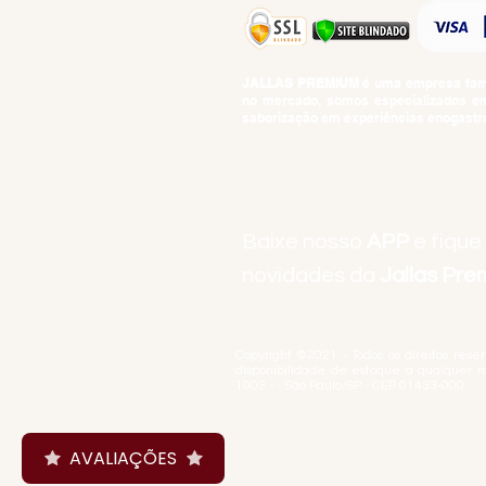
JALLAS PREMIUM
é uma empresa famil
no mercado, somos especializados em 
saborização em experiências enogastro
BEBIDAS ALCOÓLICAS: VENDAS E CON
Baixe nosso
APP
e fique
novidades da
Jallas Pr
Copyright ©2021 - Todos os direitos rese
disponibilidade de estoque a qualquer 
1003 - - São Paulo/SP - CEP 01433-000
AVALIAÇÕES