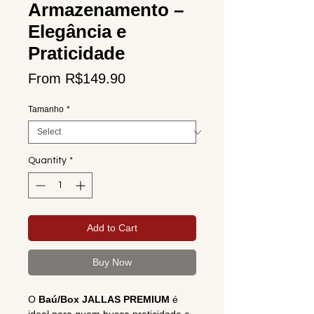
Armazenamento –
Elegância e
Praticidade
Sale
From
R$149.90
Price
Tamanho
*
Quantity
*
Add to Cart
Buy Now
O
Baú/Box JALLAS PREMIUM
é