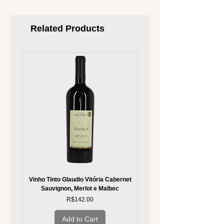
Related Products
Vinho Tinto Glaudio Vitória Cabernet
Vinho Branco Glaudio Vitória
Sauvignon, Merlot e Malbec
Price
R$142.00
Add to Cart