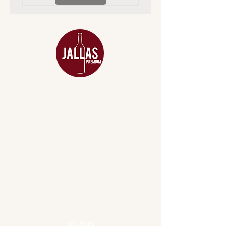
MENU
ACESSÓRIOS
ADEGA
APERITIVOS
CARNES NOBRES
COMBOS E KITS
DESTILADOS
DO MAR
GIFT VOUCHER
IGUARIAS
PROMOÇÕES
TEMPEROS
TOP 10!
INSTITUCIONAL
CONTATO