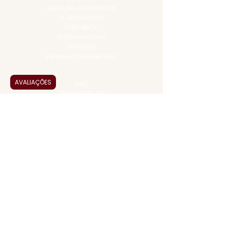
BLOG JALLAS PREMIUM
CLUB PREMIUM
FEED BACK
NOSSA HISTÓRIA
SERVIÇOS
VENDAS CORPORATIVAS
INFORMAÇÕES
AVALIAÇÕES
FAQ
TERMOS DE USO
PRAZOS DE ENTREGA
POLÍTICA DE PRIVACIDADE
POLÍTICA DE TROCAS E
DEVOLUÇÕES
ATENDIMENTO VIRTUAL
ADMINISTRAÇÃO
CONTATO@JALLASPREMIUM.COM.BR
+55 (11) 99916-8233
VENDAS
COMERCIAL@JALLASPREMIUM.COM.BR
+55(12) 97811-9783
Participe da nossa pesquisa