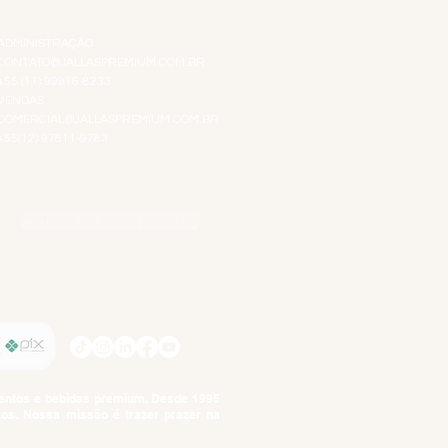
ATENDIMENTO VIRTUAL
ADMINISTRAÇÃO
CONTATO@JALLASPREMIUM.COM.BR
+55 (11) 99916-8233
VENDAS
COMERCIAL@JALLASPREMIUM.COM.BR
+55(12) 97811-9783
Participe da nossa pesquisa
SIGA-NOS
imentos e bebidas premium. Desde 1995
tos. Nossa missão é trazer prazer na