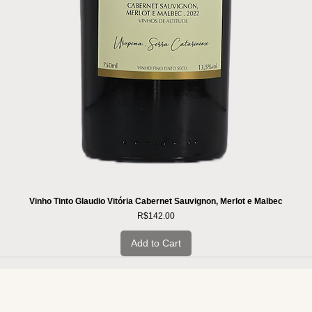
Vinho Tinto Glaudio Vitória Cabernet Sauvignon, Merlot e Malbec
Price
R$142.00
Add to Cart