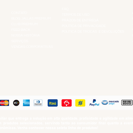
INSTITUCIONAL
INFORMAÇÕES
FAQ
CONTATO
TERMOS DE USO
BLOG JALLAS PREMIUM
PRAZOS DE ENTREGA
CLUB PREMIUM
POLÍTICA DE PRIVACIDADE
RES
FEED BACK
POLÍTICA DE TROCAS E DEVOLUÇÕES
TS
NOSSA HISTÓRIA
SERVIÇOS
VENDAS CORPORATIVAS
R
PAGUE COM
iar que entrega a solução em alta qualidade, praticidade e agilidade em al
produtos selecionados, servindo tanto ao consumidor final quanto a even
nômicas. Venha conhecer nossa seleta linha de produtos!