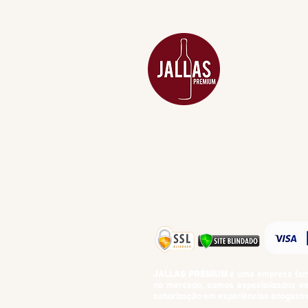
MENU
ACESSÓRIOS
ADEGA
APERITIVOS
CARNES NOB
COMBOS E KI
DESTILADOS
DO MAR
GIFT VOUCHE
IGUARIAS
PROMOÇÕES
TEMPEROS
TOP 10!
JALLAS PREMIUM
é uma empresa famil
no mercado, somos especializados em 
saborização em experiências enogastro