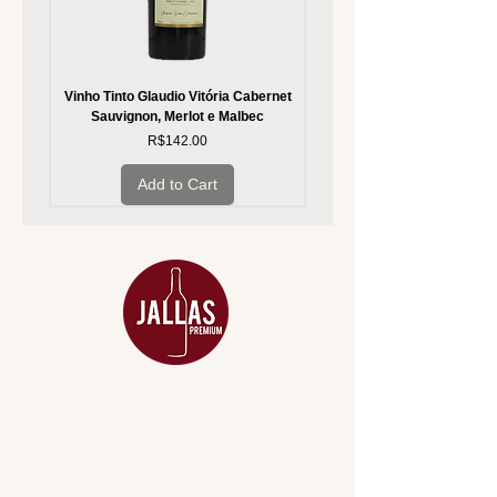
Vinho Tinto Glaudio Vitória Cabernet
Vinho Branco Glaudio Vitória
Sauvignon, Merlot e Malbec
Price
R$142.00
Add to Cart
MENU
ACESSÓRIOS
ADEGA
APERITIVOS
CARNES NOBRES
COMBOS E KITS