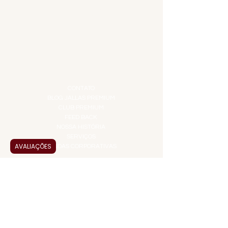
DESTILADOS
DO MAR
GIFT VOUCHER
IGUARIAS
PROMOÇÕES
TEMPEROS
TOP 10!
INSTITUCIONAL
CONTATO
BLOG JALLAS PREMIUM
CLUB PREMIUM
FEED BACK
NOSSA HISTÓRIA
SERVIÇOS
AVALIAÇÕES
VENDAS CORPORATIVAS
INFORMAÇÕES
FAQ
TERMOS DE USO
PRAZOS DE ENTREGA
POLÍTICA DE PRIVACIDADE
POLÍTICA DE TROCAS E
DEVOLUÇÕES