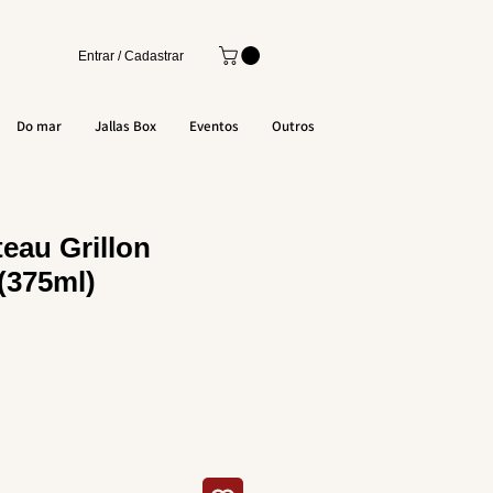
Entrar / Cadastrar
Do mar
Jallas Box
Eventos
Outros
eau Grillon
(375ml)