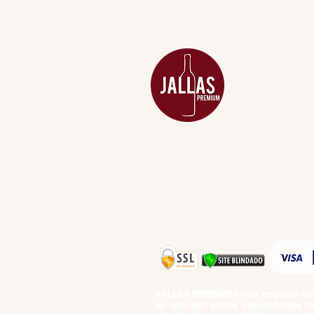
MENU
ACESSÓRIOS
ADEGA
APERITIVOS
CARNES NOB
COMBOS E KI
DESTILADOS
DO MAR
GIFT VOUCHE
IGUARIAS
PROMOÇÕES
TEMPEROS
TOP 10!
JALLAS PREMIUM
é uma empresa famil
no mercado, somos especializados em 