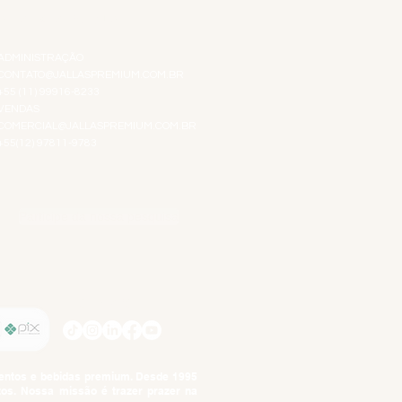
ATENDIMENTO VIRTUAL
ADMINISTRAÇÃO
CONTATO@JALLASPREMIUM.COM.BR
+55 (11) 99916-8233
VENDAS
COMERCIAL@JALLASPREMIUM.COM.BR
+55(12) 97811-9783
Participe da nossa pesquisa
SIGA-NOS
imentos e bebidas premium. Desde 1995
tos. Nossa missão é trazer prazer na