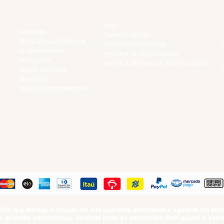
INSTITUCIONAL
INFORMAÇÕES
FAQ
CONTATO
TERMOS DE USO
BLOG JALLAS PREMIUM
PRAZOS DE ENTREGA
CLUB PREMIUM
POLÍTICA DE PRIVACIDADE
RES
FEED BACK
POLÍTICA DE TROCAS E DEVOLUÇÕES
TS
NOSSA HISTÓRIA
SERVIÇOS
VENDAS CORPORATIVAS
R
PAGUE COM
iar que entrega a solução em alta qualidade, praticidade e agilidade em al
produtos selecionados, servindo tanto ao consumidor final quanto a even