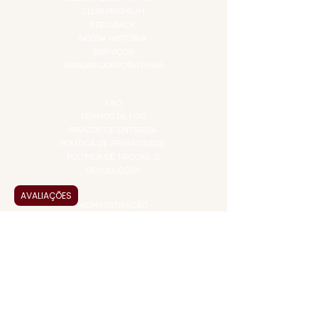
CLUB PREMIUM
FEED BACK
NOSSA HISTÓRIA
SERVIÇOS
VENDAS CORPORATIVAS
INFORMAÇÕES
FAQ
TERMOS DE USO
PRAZOS DE ENTREGA
POLÍTICA DE PRIVACIDADE
POLÍTICA DE TROCAS E
DEVOLUÇÕES
ATENDIMENTO VIRTUAL
AVALIAÇÕES
ADMINISTRAÇÃO
CONTATO@JALLASPREMIUM.COM.BR
+55 (11) 99916-8233
VENDAS
COMERCIAL@JALLASPREMIUM.COM.BR
+55(12) 97811-9783
Participe da nossa pesquisa