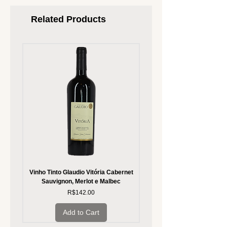
Related Products
Vinho Tinto Glaudio Vitória Cabernet
Vinho Branco Glaudio Vitória
Sauvignon, Merlot e Malbec
Price
R$142.00
Add to Cart