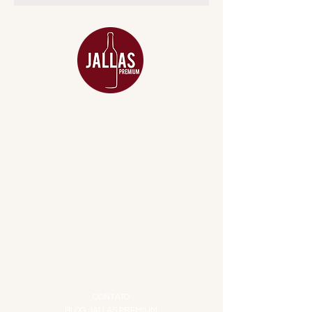
MENU
ACESSÓRIOS
ADEGA
APERITIVOS
CARNES NOBRES
COMBOS E KITS
DESTILADOS
DO MAR
GIFT VOUCHER
IGUARIAS
PROMOÇÕES
TEMPEROS
TOP 10!
INSTITUCIONAL
CONTATO
BLOG JALLAS PREMIUM