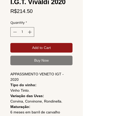
I.G.T. Vivaldi 2020
Price
R$214.50
Quantity
*
Add to Cart
Buy Now
APPASSIMENTO VENETO IGT -
2020
Tipo do vinho:
Vinho Tinto.
Variação das Uvas:
Corvina, Corvinone, Rondinella.
Maturação:
6 meses em barril de carvalho