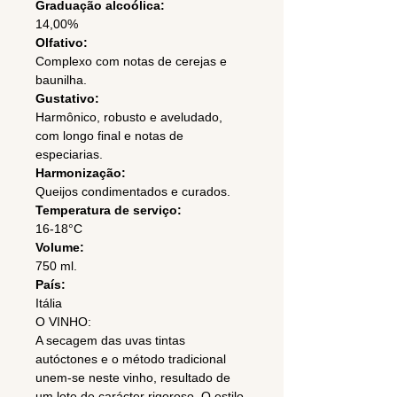
Graduação alcoólica:
14,00%
Olfativo:
Complexo com notas de cerejas e
baunilha.
Gustativo:
Harmônico, robusto e aveludado,
com longo final e notas de
especiarias.
Harmonização:
Queijos condimentados e curados.
Temperatura de serviço:
16-18°C
Volume:
750 ml.
País:
Itália
O VINHO:
A secagem das uvas tintas
autóctones e o método tradicional
unem-se neste vinho, resultado de
um lote de carácter rigoroso. O estilo