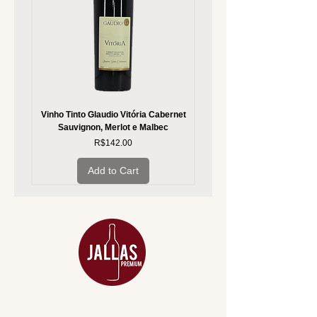
Vinho Tinto Glaudio Vitória Cabernet
Vinho Branco Glaudio Vitória
Sauvignon, Merlot e Malbec
Price
R$142.00
Add to Cart
MENU
ACESSÓRIOS