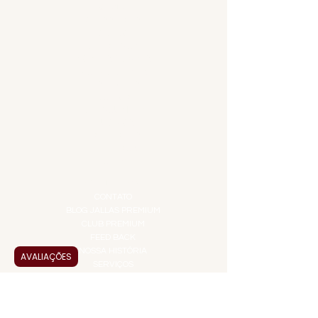
MENU
ACESSÓRIOS
ADEGA
APERITIVOS
CARNES NOBRES
COMBOS E KITS
DESTILADOS
DO MAR
GIFT VOUCHER
IGUARIAS
PROMOÇÕES
TEMPEROS
TOP 10!
INSTITUCIONAL
CONTATO
BLOG JALLAS PREMIUM
CLUB PREMIUM
FEED BACK
NOSSA HISTÓRIA
AVALIAÇÕES
SERVIÇOS
VENDAS CORPORATIVAS
INFORMAÇÕES
FAQ