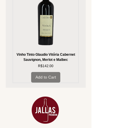
Vinho Tinto Glaudio Vitória Cabernet
Vinho Branco Glaudio Vitória
Sauvignon, Merlot e Malbec
Price
R$142.00
Add to Cart