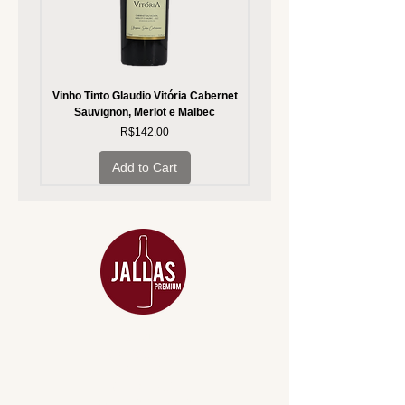
Vinho Tinto Glaudio Vitória Cabernet
Vinho Branco Glaudio Vitória
Sauvignon, Merlot e Malbec
Price
R$142.00
Add to Cart
MENU
ACESSÓRIOS
ADEGA
APERITIVOS
CARNES NOBRES