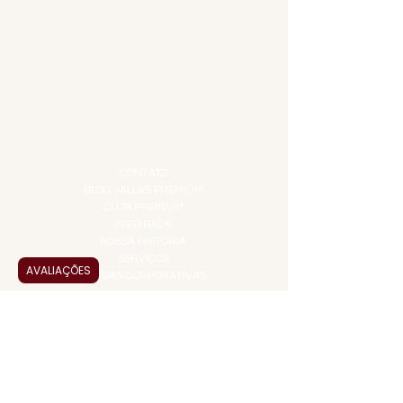
COMBOS E KITS
DESTILADOS
DO MAR
GIFT VOUCHER
IGUARIAS
PROMOÇÕES
TEMPEROS
TOP 10!
INSTITUCIONAL
CONTATO
BLOG JALLAS PREMIUM
CLUB PREMIUM
FEED BACK
NOSSA HISTÓRIA
SERVIÇOS
AVALIAÇÕES
VENDAS CORPORATIVAS
INFORMAÇÕES
FAQ
TERMOS DE USO
PRAZOS DE ENTREGA
POLÍTICA DE PRIVACIDADE
POLÍTICA DE TROCAS E