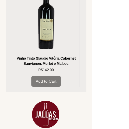
Vinho Tinto Glaudio Vitória Cabernet
Vinho Branco Glaudio Vitória
Sauvignon, Merlot e Malbec
Price
R$142.00
Add to Cart