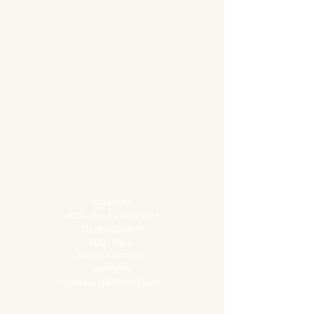
MENU
ACESSÓRIOS
ADEGA
APERITIVOS
CARNES NOBRES
COMBOS E KITS
DESTILADOS
DO MAR
GIFT VOUCHER
IGUARIAS
PROMOÇÕES
TEMPEROS
TOP 10!
INSTITUCIONAL
CONTATO
BLOG JALLAS PREMIUM
CLUB PREMIUM
FEED BACK
NOSSA HISTÓRIA
SERVIÇOS
VENDAS CORPORATIVAS
INFORMAÇÕES