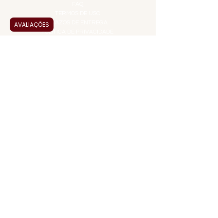
FAQ
TERMOS DE USO
PRAZOS DE ENTREGA
AVALIAÇÕES
POLÍTICA DE PRIVACIDADE
POLÍTICA DE TROCAS E
DEVOLUÇÕES
ATENDIMENTO VIRTUAL
ADMINISTRAÇÃO
CONTATO@JALLASPREMIUM.COM.BR
+55 (11) 99916-8233
VENDAS
COMERCIAL@JALLASPREMIUM.COM.BR
+55(12) 97811-9783
Participe da nossa pesquisa
PAGUE COM