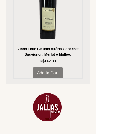
Vinho Tinto Glaudio Vitória Cabernet
Vinho Branco Glaudio Vitória
Sauvignon, Merlot e Malbec
Price
R$142.00
Add to Cart
MENU