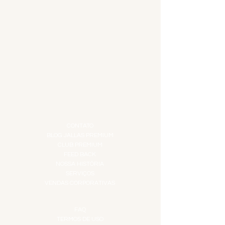
ACESSÓRIOS
ADEGA
APERITIVOS
CARNES NOBRES
COMBOS E KITS
DESTILADOS
DO MAR
GIFT VOUCHER
IGUARIAS
PROMOÇÕES
TEMPEROS
TOP 10!
INSTITUCIONAL
CONTATO
BLOG JALLAS PREMIUM
CLUB PREMIUM
FEED BACK
NOSSA HISTÓRIA
SERVIÇOS
VENDAS CORPORATIVAS
INFORMAÇÕES
FAQ
TERMOS DE USO