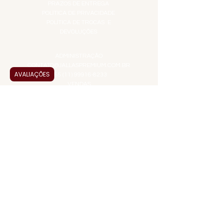
PRAZOS DE ENTREGA
POLÍTICA DE PRIVACIDADE
POLÍTICA DE TROCAS E
DEVOLUÇÕES
ATENDIMENTO VIRTUAL
ADMINISTRAÇÃO
CONTATO@JALLASPREMIUM.COM.BR
AVALIAÇÕES
+55 (11) 99916-8233
VENDAS
COMERCIAL@JALLASPREMIUM.COM.BR
+55(12) 97811-9783
Participe da nossa pesquisa
PAGUE COM
JALLAS PREMIUM
é uma empresa familiar que
entrega a solução em alta qualidade, praticidade