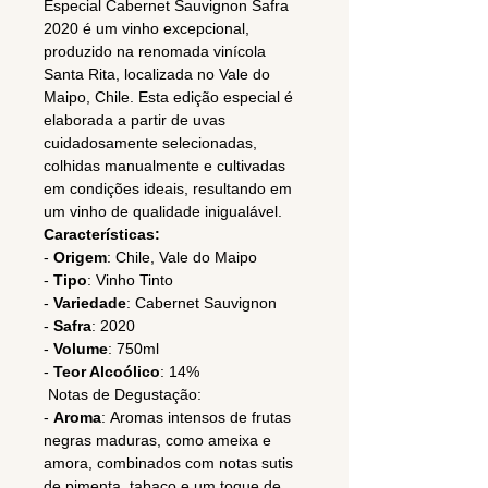
Especial Cabernet Sauvignon Safra
2020 é um vinho excepcional,
produzido na renomada vinícola
Santa Rita, localizada no Vale do
Maipo, Chile. Esta edição especial é
elaborada a partir de uvas
cuidadosamente selecionadas,
colhidas manualmente e cultivadas
em condições ideais, resultando em
um vinho de qualidade inigualável.
Características:
-
Origem
: Chile, Vale do Maipo
-
Tipo
: Vinho Tinto
-
Variedade
: Cabernet Sauvignon
-
Safra
: 2020
-
Volume
: 750ml
-
Teor Alcoólico
: 14%
Notas de Degustação:
-
Aroma
: Aromas intensos de frutas
negras maduras, como ameixa e
amora, combinados com notas sutis
de pimenta, tabaco e um toque de