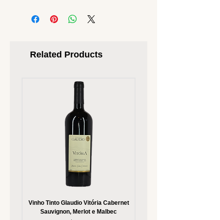
Related Products
Vinho Tinto Glaudio Vitória Cabernet
Vinho Branco Glaudio Vitória
Sauvignon, Merlot e Malbec