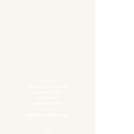
MENU
ACESSÓRIOS
ADEGA
APERITIVOS
CARNES NOBRES
COMBOS E KITS
DESTILADOS
DO MAR
GIFT VOUCHER
IGUARIAS
PROMOÇÕES
TEMPEROS
TOP 10!
INSTITUCIONAL
CONTATO
BLOG JALLAS PREMIUM
CLUB PREMIUM
FEED BACK
NOSSA HISTÓRIA
SERVIÇOS
VENDAS CORPORATIVAS
INFORMAÇÕES
FAQ