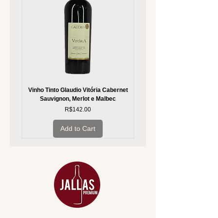
Vinho Tinto Glaudio Vitória Cabernet
Vinho Branco Glaudio Vitória
Sauvignon, Merlot e Malbec
Price
R$142.00
Add to Cart