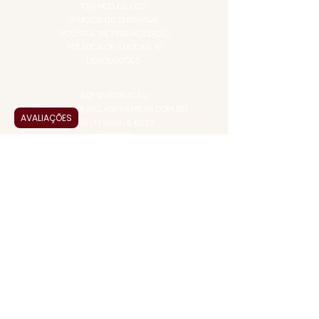
TERMOS DE USO
PRAZOS DE ENTREGA
POLÍTICA DE PRIVACIDADE
POLÍTICA DE TROCAS E
DEVOLUÇÕES
ATENDIMENTO VIRTUAL
ADMINISTRAÇÃO
CONTATO@JALLASPREMIUM.COM.BR
AVALIAÇÕES
+55 (11) 99916-8233
VENDAS
COMERCIAL@JALLASPREMIUM.COM.BR
+55(12) 97811-9783
Participe da nossa pesquisa
PAGUE COM
JALLAS PREMIUM
é uma empresa familiar que