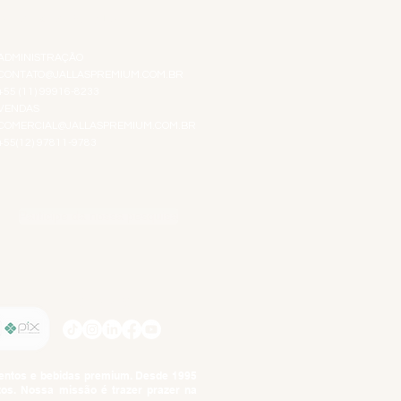
ATENDIMENTO VIRTUAL
ADMINISTRAÇÃO
CONTATO@JALLASPREMIUM.COM.BR
+55 (11) 99916-8233
VENDAS
COMERCIAL@JALLASPREMIUM.COM.BR
+55(12) 97811-9783
Participe da nossa pesquisa
SIGA-NOS
imentos e bebidas premium. Desde 1995
tos. Nossa missão é trazer prazer na