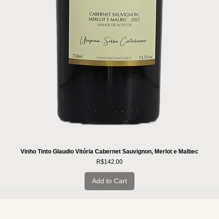
Vinho Tinto Glaudio Vitória Cabernet Sauvignon, Merlot e Malbec
Price
R$142.00
Add to Cart