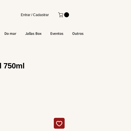
Entrar / Cadastrar
Do mar
Jallas Box
Eventos
Outros
l 750ml