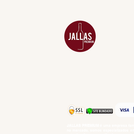
MENU
ACESSÓRIOS
ADEGA
APERITIVOS
CARNES NOB
COMBOS E KI
DESTILADOS
DO MAR
GIFT VOUCHE
IGUARIAS
PROMOÇÕES
TEMPEROS
TOP 10!
JALLAS PREMIUM
é uma empresa famil
no mercado, somos especializados em 