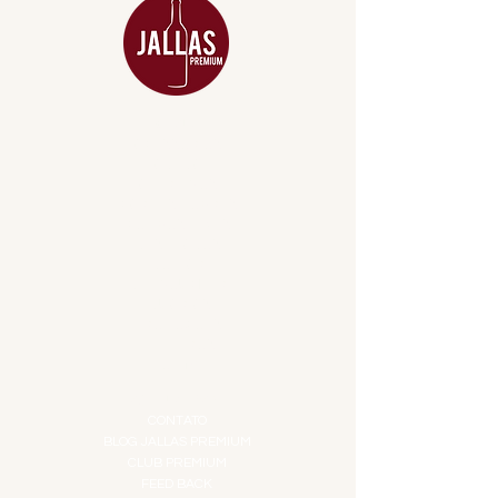
MENU
ACESSÓRIOS
ADEGA
APERITIVOS
CARNES NOBRES
COMBOS E KITS
DESTILADOS
DO MAR
GIFT VOUCHER
IGUARIAS
PROMOÇÕES
TEMPEROS
TOP 10!
INSTITUCIONAL
CONTATO
BLOG JALLAS PREMIUM
CLUB PREMIUM
FEED BACK