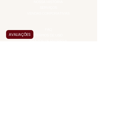
NOSSA HISTÓRIA
SERVIÇOS
VENDAS CORPORATIVAS
INFORMAÇÕES
FAQ
AVALIAÇÕES
TERMOS DE USO
PRAZOS DE ENTREGA
POLÍTICA DE PRIVACIDADE
POLÍTICA DE TROCAS E
DEVOLUÇÕES
ATENDIMENTO VIRTUAL
ADMINISTRAÇÃO
CONTATO@JALLASPREMIUM.COM.BR
+55 (11) 99916-8233
VENDAS
COMERCIAL@JALLASPREMIUM.COM.BR
+55(12) 97811-9783
Participe da nossa pesquisa
PAGUE COM