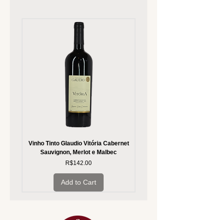
Vinho Tinto Glaudio Vitória Cabernet
Vinho Branco Glaudio Vitória
Sauvignon, Merlot e Malbec
Price
R$142.00
Add to Cart