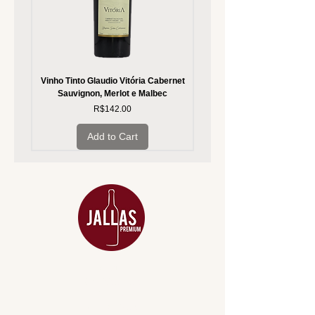
Vinho Tinto Glaudio Vitória Cabernet
Vinho Branco Glaudio Vitória
Sauvignon, Merlot e Malbec
Price
R$142.00
Add to Cart
MENU
ACESSÓRIOS
ADEGA
APERITIVOS