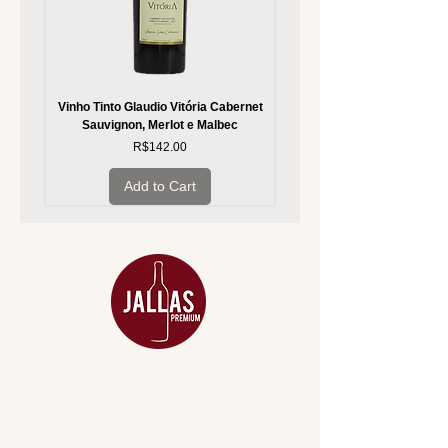
Vinho Tinto Glaudio Vitória Cabernet
Vinho Branco Glaudio Vitória
Sauvignon, Merlot e Malbec
Price
R$142.00
Add to Cart
MENU
ACESSÓRIOS
ADEGA
APERITIVOS
CARNES NOBRES