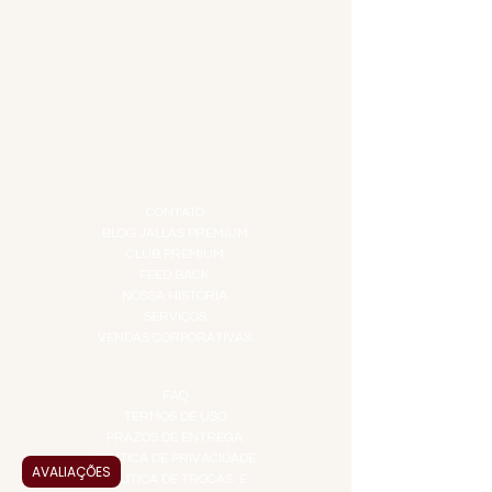
COMBOS E KITS
DESTILADOS
DO MAR
GIFT VOUCHER
IGUARIAS
PROMOÇÕES
TEMPEROS
TOP 10!
INSTITUCIONAL
CONTATO
BLOG JALLAS PREMIUM
CLUB PREMIUM
FEED BACK
NOSSA HISTÓRIA
SERVIÇOS
VENDAS CORPORATIVAS
INFORMAÇÕES
FAQ
TERMOS DE USO
PRAZOS DE ENTREGA
POLÍTICA DE PRIVACIDADE
AVALIAÇÕES
POLÍTICA DE TROCAS E