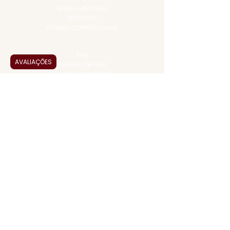
NOSSA HISTÓRIA
SERVIÇOS
VENDAS CORPORATIVAS
INFORMAÇÕES
FAQ
AVALIAÇÕES
TERMOS DE USO
PRAZOS DE ENTREGA
POLÍTICA DE PRIVACIDADE
POLÍTICA DE TROCAS E
DEVOLUÇÕES
ATENDIMENTO VIRTUAL
ADMINISTRAÇÃO
CONTATO@JALLASPREMIUM.COM.BR
+55 (11) 99916-8233
VENDAS
COMERCIAL@JALLASPREMIUM.COM.BR
+55(12) 97811-9783
Participe da nossa pesquisa