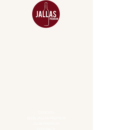
MENU
ACESSÓRIOS
ADEGA
APERITIVOS
CARNES NOBRES
COMBOS E KITS
DESTILADOS
DO MAR
GIFT VOUCHER
IGUARIAS
PROMOÇÕES
TEMPEROS
TOP 10!
INSTITUCIONAL
CONTATO
BLOG JALLAS PREMIUM
CLUB PREMIUM
FEED BACK