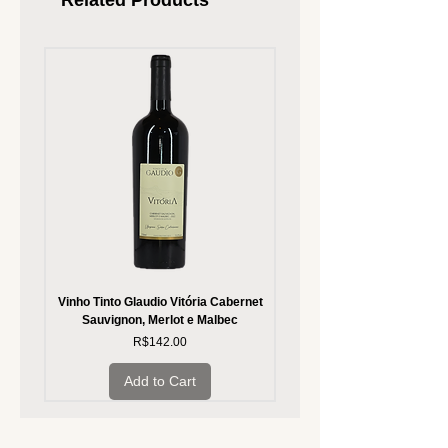
Related Products
Vinho Tinto Glaudio Vitória Cabernet
Vinho Branco Glaudio Vitória
Sauvignon, Merlot e Malbec
Price
R$142.00
Add to Cart