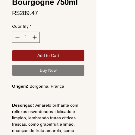
Bourgogne 750ml
Price
R$289.47
Quantity
*
Add to Cart
Buy Now
Origem:
Borgonha,
França
Descrição:
Amarelo brilhante com
reflexos esverdeados. delicado e
límpido, lembrando frutas cítricas
frescas, como grapefruit e limão,
nuanças de fruta amarela, como