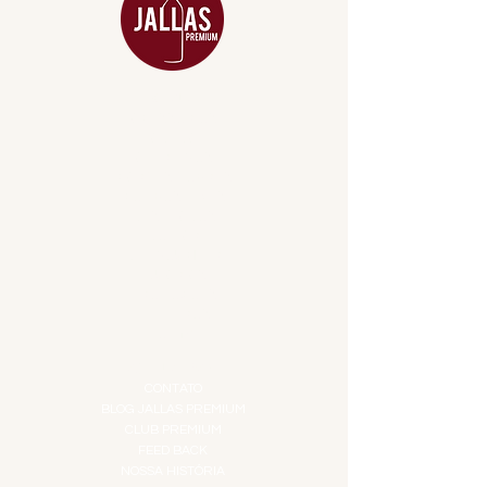
MENU
ACESSÓRIOS
ADEGA
APERITIVOS
CARNES NOBRES
COMBOS E KITS
DESTILADOS
DO MAR
GIFT VOUCHER
IGUARIAS
PROMOÇÕES
TEMPEROS
TOP 10!
INSTITUCIONAL
CONTATO
BLOG JALLAS PREMIUM
CLUB PREMIUM
FEED BACK
NOSSA HISTÓRIA