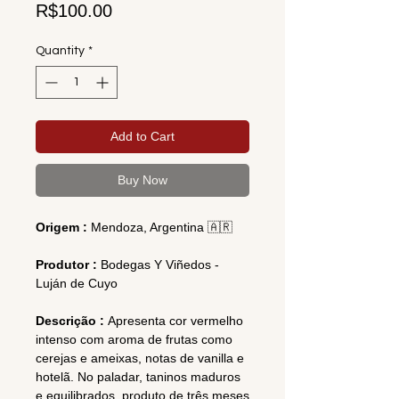
Price
R$100.00
Quantity
*
Add to Cart
Buy Now
Origem :
Mendoza, Argentina 🇦🇷
Produtor :
Bodegas Y Viñedos -
Luján de Cuyo
Descrição :
Apresenta cor vermelho
intenso com aroma de frutas como
cerejas e ameixas, notas de vanilla e
hotelã. No paladar, taninos maduros
e equilibrados, produto de três meses