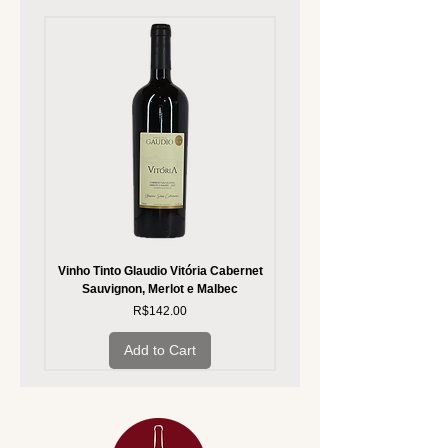
Vinho Tinto Glaudio Vitória Cabernet
Vinho Branco Glaudio Vitória
Sauvignon, Merlot e Malbec
Price
R$142.00
Add to Cart