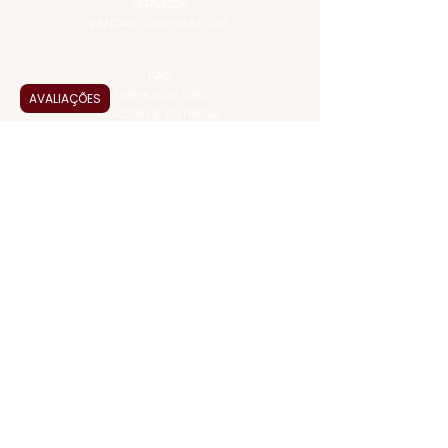
SERVIÇOS
VENDAS CORPORATIVAS
INFORMAÇÕES
FAQ
TERMOS DE USO
AVALIAÇÕES
PRAZOS DE ENTREGA
POLÍTICA DE PRIVACIDADE
POLÍTICA DE TROCAS E
DEVOLUÇÕES
ATENDIMENTO VIRTUAL
ADMINISTRAÇÃO
CONTATO@JALLASPREMIUM.COM.BR
+55 (11) 99916-8233
VENDAS
COMERCIAL@JALLASPREMIUM.COM.BR
+55(12) 97811-9783
Participe da nossa pesquisa
PAGUE COM