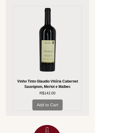
Vinho Tinto Glaudio Vitória Cabernet
Vinho Branco Glaudio Vitória
Sauvignon, Merlot e Malbec
Price
R$142.00
Add to Cart