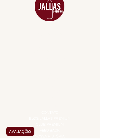
MENU
ACESSÓRIOS
ADEGA
APERITIVOS
CARNES NOBRES
COMBOS E KITS
DESTILADOS
DO MAR
GIFT VOUCHER
IGUARIAS
PROMOÇÕES
TEMPEROS
TOP 10!
INSTITUCIONAL
CONTATO
BLOG JALLAS PREMIUM
CLUB PREMIUM
FEED BACK
AVALIAÇÕES
NOSSA HISTÓRIA