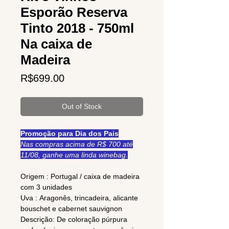
Esporão Reserva
Tinto 2018 - 750ml
Na caixa de
Madeira
Price
R$699.00
Out of Stock
Promoção para Dia dos Pais
Nas compras acima de R$ 700 até
11/08, ganhe uma linda winebag.
Origem : Portugal / caixa de madeira
com 3 unidades
Uva : Aragonês, trincadeira, alicante
bouschet e cabernet sauvignon
Descrição: De coloração púrpura