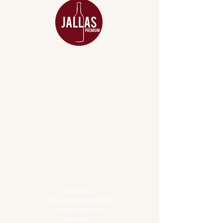
MENU
ACESSÓRIOS
ADEGA
APERITIVOS
CARNES NOBRES
COMBOS E KITS
DESTILADOS
DO MAR
GIFT VOUCHER
IGUARIAS
PROMOÇÕES
TEMPEROS
TOP 10!
INSTITUCIONAL
CONTATO
BLOG JALLAS PREMIUM
CLUB PREMIUM
FEED BACK