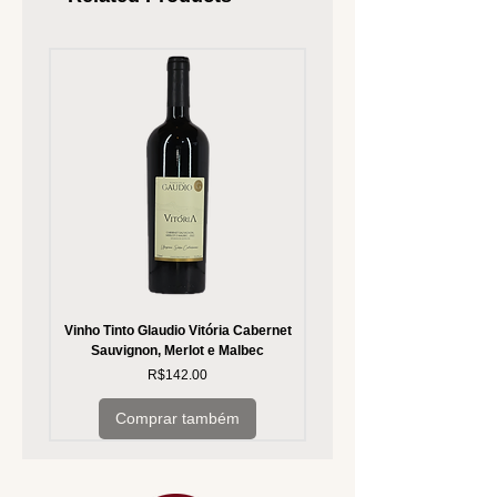
Vinho Tinto Glaudio Vitória Cabernet
Vinho Branco Glaudio Vitória
Sauvignon, Merlot e Malbec
Price
R$142.00
Comprar também