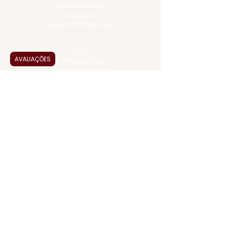
NOSSA HISTÓRIA
SERVIÇOS
VENDAS CORPORATIVAS
INFORMAÇÕES
FAQ
AVALIAÇÕES
TERMOS DE USO
PRAZOS DE ENTREGA
POLÍTICA DE PRIVACIDADE
POLÍTICA DE TROCAS E
DEVOLUÇÕES
ATENDIMENTO VIRTUAL
ADMINISTRAÇÃO
CONTATO@JALLASPREMIUM.COM.BR
+55 (11) 99916-8233
VENDAS
COMERCIAL@JALLASPREMIUM.COM.BR
+55(12) 97811-9783
Participe da nossa pesquisa