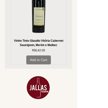
Vinho Tinto Glaudio Vitória Cabernet
Vinho Branco Glaudio Vitória
Sauvignon, Merlot e Malbec
Price
R$142.00
Add to Cart
MENU