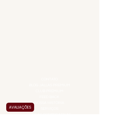
ACESSÓRIOS
ADEGA
APERITIVOS
CARNES NOBRES
COMBOS E KITS
DESTILADOS
DO MAR
GIFT VOUCHER
IGUARIAS
PROMOÇÕES
TEMPEROS
TOP 10!
INSTITUCIONAL
CONTATO
BLOG JALLAS PREMIUM
CLUB PREMIUM
FEED BACK
NOSSA HISTÓRIA
AVALIAÇÕES
SERVIÇOS
VENDAS CORPORATIVAS
INFORMAÇÕES
FAQ
TERMOS DE USO