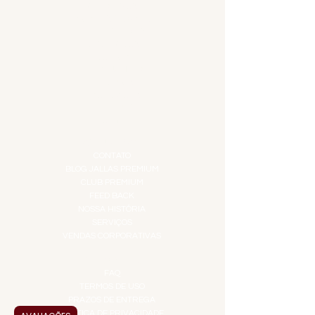
APERITIVOS
CARNES NOBRES
COMBOS E KITS
DESTILADOS
DO MAR
GIFT VOUCHER
IGUARIAS
PROMOÇÕES
TEMPEROS
TOP 10!
INSTITUCIONAL
CONTATO
BLOG JALLAS PREMIUM
CLUB PREMIUM
FEED BACK
NOSSA HISTÓRIA
SERVIÇOS
VENDAS CORPORATIVAS
INFORMAÇÕES
FAQ
TERMOS DE USO
PRAZOS DE ENTREGA
POLÍTICA DE PRIVACIDADE