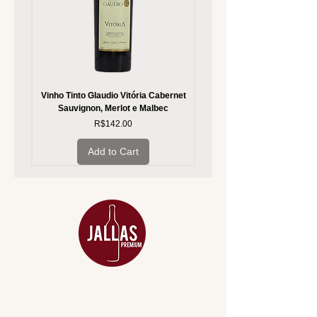
Vinho Tinto Glaudio Vitória Cabernet
Vinho Branco Glaudio Vitória
Sauvignon, Merlot e Malbec
Price
R$142.00
Add to Cart
MENU
ACESSÓRIOS
ADEGA