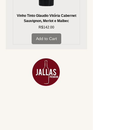
Vinho Tinto Glaudio Vitória Cabernet
Vinho Branco Glaudio Vitória
Sauvignon, Merlot e Malbec
Price
R$142.00
Add to Cart
MENU
ACESSÓRIOS
ADEGA
APERITIVOS
CARNES NOBRES
COMBOS E KITS
DESTILADOS
DO MAR