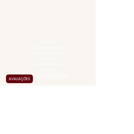
GIFT VOUCHER
IGUARIAS
PROMOÇÕES
TEMPEROS
TOP 10!
INSTITUCIONAL
CONTATO
BLOG JALLAS PREMIUM
CLUB PREMIUM
FEED BACK
NOSSA HISTÓRIA
SERVIÇOS
VENDAS CORPORATIVAS
AVALIAÇÕES
INFORMAÇÕES
FAQ
TERMOS DE USO
PRAZOS DE ENTREGA
POLÍTICA DE PRIVACIDADE
POLÍTICA DE TROCAS E
DEVOLUÇÕES
ATENDIMENTO VIRTUAL