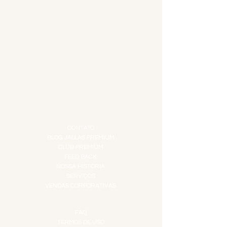
ACESSÓRIOS
ADEGA
APERITIVOS
CARNES NOBRES
COMBOS E KITS
DESTILADOS
DO MAR
GIFT VOUCHER
IGUARIAS
PROMOÇÕES
TEMPEROS
TOP 10!
INSTITUCIONAL
CONTATO
BLOG JALLAS PREMIUM
CLUB PREMIUM
FEED BACK
NOSSA HISTÓRIA
SERVIÇOS
VENDAS CORPORATIVAS
INFORMAÇÕES
FAQ
TERMOS DE USO