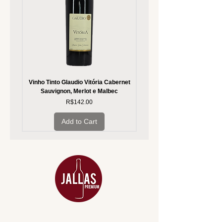
Vinho Tinto Glaudio Vitória Cabernet
Vinho Branco Glaudio Vitória
Sauvignon, Merlot e Malbec
Price
R$142.00
Add to Cart
MENU