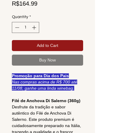
Price
R$164.99
Quantity
*
Add to Cart
Buy Now
Promoção para Dia dos Pais
Nas compras acima de R$ 700 até
11/08, ganhe uma linda winebag.
Filé de Anchova Di Salerno (360g)
Desfrute da tradição e sabor
autêntico do Filé de Anchova Di
Salerno. Este produto premium é
cuidadosamente preparado na Itália,
trazendo a qualidade e o frescor