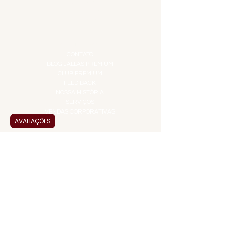
IGUARIAS
PROMOÇÕES
TEMPEROS
TOP 10!
INSTITUCIONAL
CONTATO
BLOG JALLAS PREMIUM
CLUB PREMIUM
FEED BACK
NOSSA HISTÓRIA
SERVIÇOS
VENDAS CORPORATIVAS
AVALIAÇÕES
INFORMAÇÕES
FAQ
TERMOS DE USO
PRAZOS DE ENTREGA
POLÍTICA DE PRIVACIDADE
POLÍTICA DE TROCAS E
DEVOLUÇÕES
ATENDIMENTO VIRTUAL
ADMINISTRAÇÃO
CONTATO@JALLASPREMIUM.COM.BR