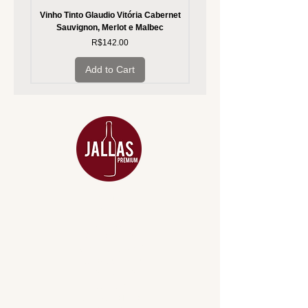
Vinho Tinto Glaudio Vitória Cabernet
Vinho Branco Glaudio Vitória
Sauvignon, Merlot e Malbec
Price
R$142.00
Add to Cart
MENU
ACESSÓRIOS
ADEGA
APERITIVOS
CARNES NOBRES
COMBOS E KITS
DESTILADOS
DO MAR
GIFT VOUCHER