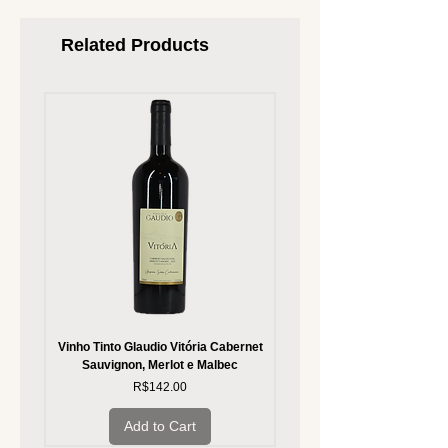
Related Products
Vinho Tinto Glaudio Vitória Cabernet
Vinho Branco Glaudio Vitória
Sauvignon, Merlot e Malbec
Price
R$142.00
Add to Cart