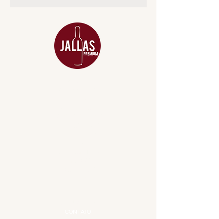
MENU
ACESSÓRIOS
ADEGA
APERITIVOS
CARNES NOBRES
COMBOS E KITS
DESTILADOS
DO MAR
GIFT VOUCHER
IGUARIAS
PROMOÇÕES
TEMPEROS
TOP 10!
INSTITUCIONAL
CONTATO