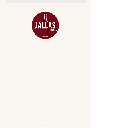
MENU
ACESSÓRIOS
ADEGA
APERITIVOS
CARNES NOBRES
COMBOS E KITS
DESTILADOS
DO MAR
GIFT VOUCHER
IGUARIAS
PROMOÇÕES
TEMPEROS
TOP 10!
INSTITUCIONAL
CONTATO
BLOG JALLAS PREMIUM