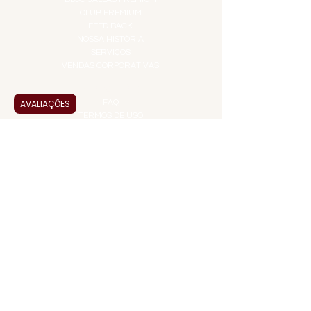
CLUB PREMIUM
FEED BACK
NOSSA HISTÓRIA
SERVIÇOS
VENDAS CORPORATIVAS
INFORMAÇÕES
AVALIAÇÕES
FAQ
TERMOS DE USO
PRAZOS DE ENTREGA
POLÍTICA DE PRIVACIDADE
POLÍTICA DE TROCAS E
DEVOLUÇÕES
ATENDIMENTO VIRTUAL
ADMINISTRAÇÃO
CONTATO@JALLASPREMIUM.COM.BR
+55 (11) 99916-8233
VENDAS
COMERCIAL@JALLASPREMIUM.COM.BR
+55(12) 97811-9783
Participe da nossa pesquisa