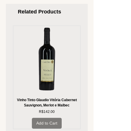
Related Products
Vinho Tinto Glaudio Vitória Cabernet
Vinho Branco Glaudio Vitória
Sauvignon, Merlot e Malbec
Price
R$142.00
Add to Cart