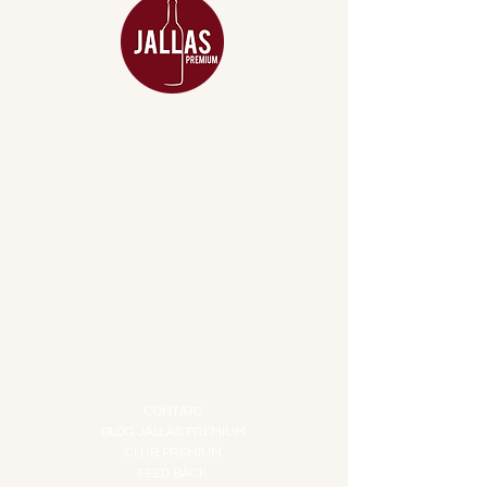
MENU
ACESSÓRIOS
ADEGA
APERITIVOS
CARNES NOBRES
COMBOS E KITS
DESTILADOS
DO MAR
GIFT VOUCHER
IGUARIAS
PROMOÇÕES
TEMPEROS
TOP 10!
INSTITUCIONAL
CONTATO
BLOG JALLAS PREMIUM
CLUB PREMIUM
FEED BACK