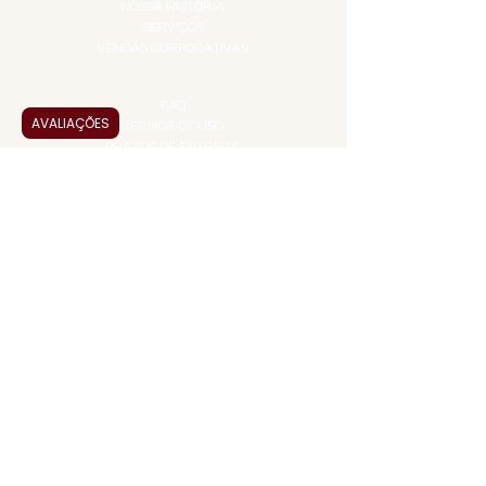
NOSSA HISTÓRIA
SERVIÇOS
VENDAS CORPORATIVAS
INFORMAÇÕES
FAQ
AVALIAÇÕES
TERMOS DE USO
PRAZOS DE ENTREGA
POLÍTICA DE PRIVACIDADE
POLÍTICA DE TROCAS E
DEVOLUÇÕES
ATENDIMENTO VIRTUAL
ADMINISTRAÇÃO
CONTATO@JALLASPREMIUM.COM.BR
+55 (11) 99916-8233
VENDAS
COMERCIAL@JALLASPREMIUM.COM.BR
+55(12) 97811-9783
Participe da nossa pesquisa
PAGUE COM