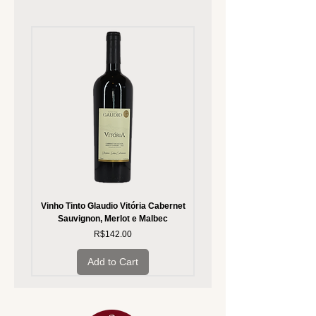
Vinho Tinto Glaudio Vitória Cabernet
Vinho Branco Glaudio Vitória
Sauvignon, Merlot e Malbec
Price
R$142.00
Add to Cart