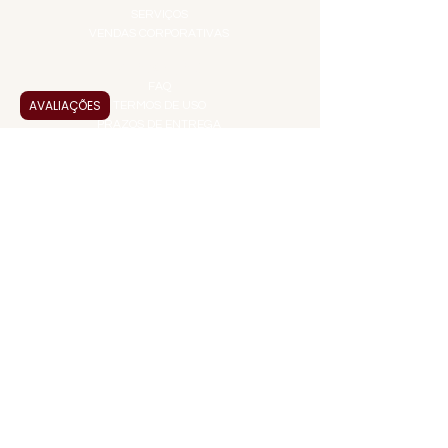
SERVIÇOS
VENDAS CORPORATIVAS
INFORMAÇÕES
FAQ
AVALIAÇÕES
TERMOS DE USO
PRAZOS DE ENTREGA
POLÍTICA DE PRIVACIDADE
POLÍTICA DE TROCAS E
DEVOLUÇÕES
ATENDIMENTO VIRTUAL
ADMINISTRAÇÃO
CONTATO@JALLASPREMIUM.COM.BR
+55 (11) 99916-8233
VENDAS
COMERCIAL@JALLASPREMIUM.COM.BR
+55(12) 97811-9783
Participe da nossa pesquisa
PAGUE COM