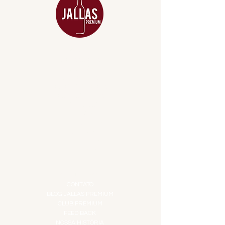
MENU
ACESSÓRIOS
ADEGA
APERITIVOS
CARNES NOBRES
COMBOS E KITS
DESTILADOS
DO MAR
GIFT VOUCHER
IGUARIAS
PROMOÇÕES
TEMPEROS
TOP 10!
INSTITUCIONAL
CONTATO
BLOG JALLAS PREMIUM
CLUB PREMIUM
FEED BACK
NOSSA HISTÓRIA