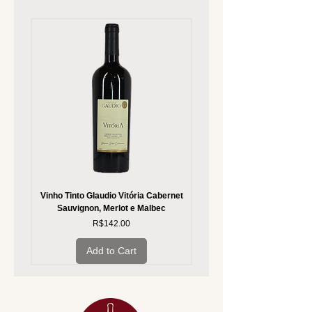
Vinho Tinto Glaudio Vitória Cabernet
Vinho Branco Glaudio Vitória
Sauvignon, Merlot e Malbec
Price
R$142.00
Add to Cart