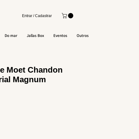
Entrar / Cadastrar
Do mar
Jallas Box
Eventos
Outros
e Moet Chandon
rial Magnum
ce