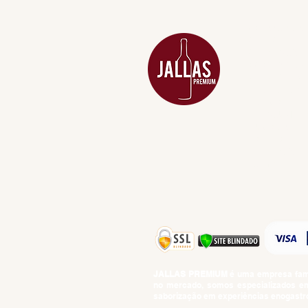
MENU
ACESSÓRIOS
ADEGA
APERITIVOS
CARNES NOB
COMBOS E KI
DESTILADOS
DO MAR
GIFT VOUCHE
IGUARIAS
PROMOÇÕES
TEMPEROS
TOP 10!
JALLAS PREMIUM
é uma empresa famil
no mercado, somos especializados em 
saborização em experiências enogastro