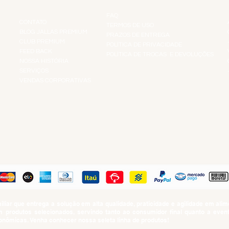
INSTITUCIONAL
INFORMAÇÕES
FAQ
CONTATO
TERMOS DE USO
BLOG JALLAS PREMIUM
PRAZOS DE ENTREGA
CLUB PREMIUM
POLÍTICA DE PRIVACIDADE
RES
FEED BACK
POLÍTICA DE TROCAS E DEVOLUÇÕES
TS
NOSSA HISTÓRIA
SERVIÇOS
VENDAS CORPORATIVAS
R
PAGUE COM
iar que entrega a solução em alta qualidade, praticidade e agilidade em al
produtos selecionados, servindo tanto ao consumidor final quanto a even
nômicas. Venha conhecer nossa seleta linha de produtos!