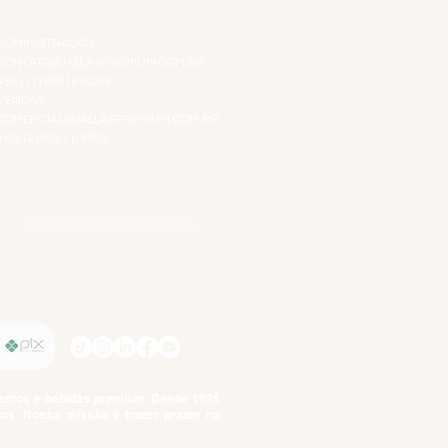
ATENDIMENTO VIRTUAL
ADMINISTRAÇÃO
CONTATO@JALLASPREMIUM.COM.BR
+55 (11) 99916-8233
VENDAS
COMERCIAL@JALLASPREMIUM.COM.BR
+55(12) 97811-9783
Participe da nossa pesquisa
SIGA-NOS
imentos e bebidas premium. Desde 1995
tos. Nossa missão é trazer prazer na