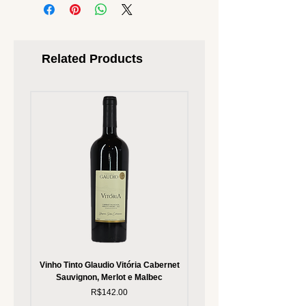
Related Products
Vinho Tinto Glaudio Vitória Cabernet
Vinho Branco Glaudio Vitória
Sauvignon, Merlot e Malbec
Price
R$142.00