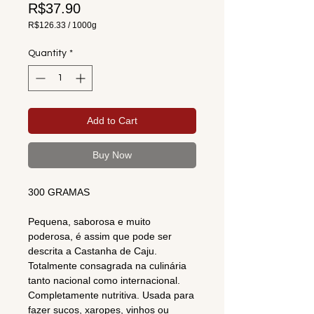
Price
R$37.90
R$126.33
/
1000g
R$126.33
per
Quantity
*
1000
Grams
Add to Cart
Buy Now
300 GRAMAS
Pequena, saborosa e muito
poderosa, é assim que pode ser
descrita a Castanha de Caju.
Totalmente consagrada na culinária
tanto nacional como internacional.
Completamente nutritiva. Usada para
fazer sucos, xaropes, vinhos ou