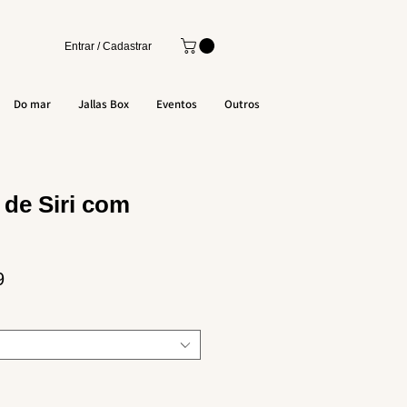
Entrar / Cadastrar
Do mar
Jallas Box
Eventos
Outros
de Siri com
Sale
9
Price