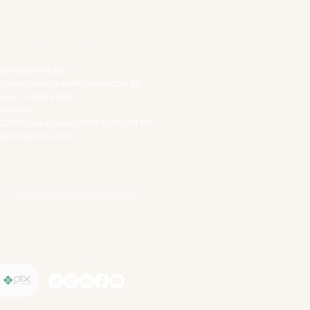
ATENDIMENTO VIRTUAL
ADMINISTRAÇÃO
CONTATO@JALLASPREMIUM.COM.BR
+55 (11) 99916-8233
VENDAS
COMERCIAL@JALLASPREMIUM.COM.BR
+55(12) 97811-9783
Participe da nossa pesquisa
SIGA-NOS