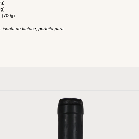
0g)
0g)
 (700g)
 isenta de lactose, perfeita para