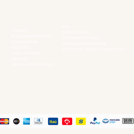
INSTITUCIONAL
INFORMAÇÕES
FAQ
CONTATO
TERMOS DE USO
BLOG JALLAS PREMIUM
PRAZOS DE ENTREGA
CLUB PREMIUM
POLÍTICA DE PRIVACIDADE
RES
FEED BACK
POLÍTICA DE TROCAS E DEVOLUÇÕES
TS
NOSSA HISTÓRIA
SERVIÇOS
VENDAS CORPORATIVAS
R
PAGUE COM