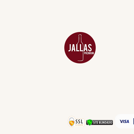
MENU
ACESSÓRIOS
ADEGA
APERITIVOS
CARNES NOB
COMBOS E KI
DESTILADOS
DO MAR
GIFT VOUCHE
IGUARIAS
PROMOÇÕES
TEMPEROS
TOP 10!