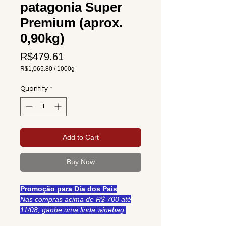
patagonia Super
Premium (aprox.
0,90kg)
Price
R$479.61
R$1,065.80
/
1000g
R$1,065.80
per
Quantity
*
1000
Grams
Add to Cart
Buy Now
Promoção para Dia dos Pais
Nas compras acima de R$ 700 até
11/08, ganhe uma linda winebag.