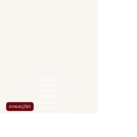
ACESSÓRIOS
ADEGA
APERITIVOS
CARNES NOBRES
COMBOS E KITS
DESTILADOS
DO MAR
GIFT VOUCHER
IGUARIAS
PROMOÇÕES
TEMPEROS
TOP 10!
INSTITUCIONAL
CONTATO
BLOG JALLAS PREMIUM
CLUB PREMIUM
FEED BACK
NOSSA HISTÓRIA
AVALIAÇÕES
SERVIÇOS
VENDAS CORPORATIVAS
INFORMAÇÕES
FAQ
TERMOS DE USO