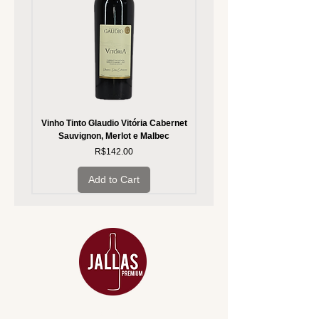
Vinho Tinto Glaudio Vitória Cabernet
Vinho Branco Glaudio Vitória
Sauvignon, Merlot e Malbec
Price
R$142.00
Add to Cart
MENU