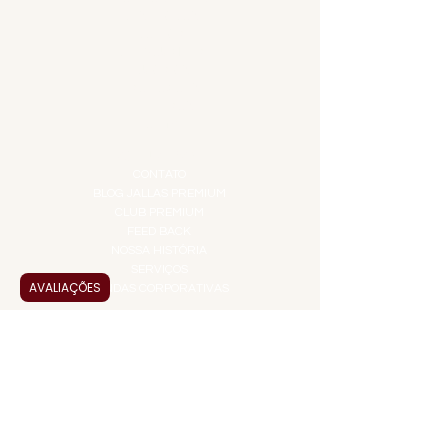
DESTILADOS
DO MAR
GIFT VOUCHER
IGUARIAS
PROMOÇÕES
TEMPEROS
TOP 10!
INSTITUCIONAL
CONTATO
BLOG JALLAS PREMIUM
CLUB PREMIUM
FEED BACK
NOSSA HISTÓRIA
SERVIÇOS
AVALIAÇÕES
VENDAS CORPORATIVAS
INFORMAÇÕES
FAQ
TERMOS DE USO
PRAZOS DE ENTREGA
POLÍTICA DE PRIVACIDADE
POLÍTICA DE TROCAS E
DEVOLUÇÕES