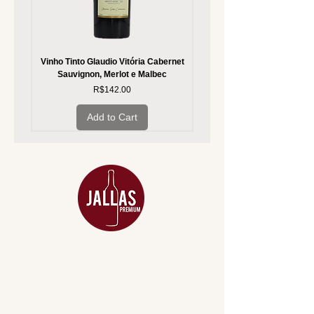
Vinho Tinto Glaudio Vitória Cabernet
Vinho Branco Glaudio Vitória
Sauvignon, Merlot e Malbec
Price
R$142.00
Add to Cart
MENU
ACESSÓRIOS
ADEGA
APERITIVOS
CARNES NOBRES
COMBOS E KITS