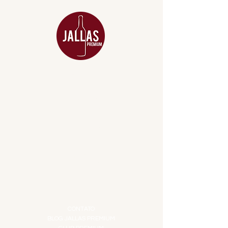
MENU
ACESSÓRIOS
ADEGA
APERITIVOS
CARNES NOBRES
COMBOS E KITS
DESTILADOS
DO MAR
GIFT VOUCHER
IGUARIAS
PROMOÇÕES
TEMPEROS
TOP 10!
INSTITUCIONAL
CONTATO
BLOG JALLAS PREMIUM