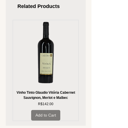
Related Products
Vinho Tinto Glaudio Vitória Cabernet
Vinho Branco Glaudio Vitória
Sauvignon, Merlot e Malbec
Price
R$142.00
Add to Cart