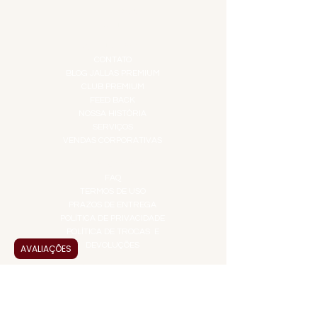
TEMPEROS
TOP 10!
INSTITUCIONAL
CONTATO
BLOG JALLAS PREMIUM
CLUB PREMIUM
FEED BACK
NOSSA HISTÓRIA
SERVIÇOS
VENDAS CORPORATIVAS
INFORMAÇÕES
FAQ
TERMOS DE USO
PRAZOS DE ENTREGA
POLÍTICA DE PRIVACIDADE
POLÍTICA DE TROCAS E
DEVOLUÇÕES
AVALIAÇÕES
ATENDIMENTO VIRTUAL
ADMINISTRAÇÃO
CONTATO@JALLASPREMIUM.COM.BR
+55 (11) 99916-8233