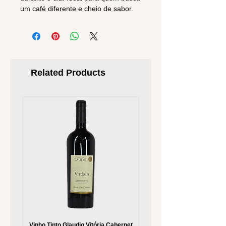
um café diferente e cheio de sabor.
Related Products
Vinho Tinto Glaudio Vitória Cabernet
Vinho Branco Glaudio Vitória