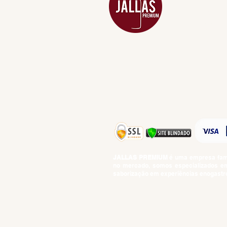
CARNES NOB
COMBOS E KI
DESTILADOS
DO MAR
GIFT VOUCHE
IGUARIAS
PROMOÇÕES
TEMPEROS
TOP 10!
JALLAS PREMIUM
é uma empresa famil
no mercado, somos especializados em 
saborização em experiências enogastro
BEBIDAS ALCOÓLICAS: VENDAS E CON