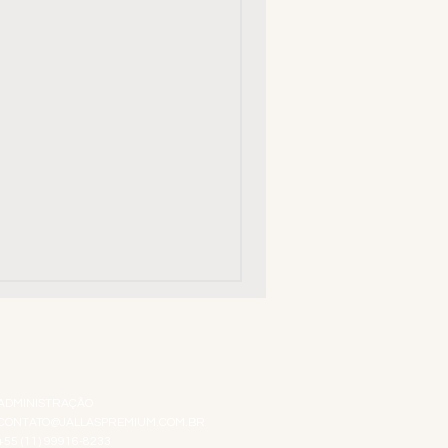
ATENDIMENTO VIRTUAL
ADMINISTRAÇÃO
CONTATO@JALLASPREMIUM.COM.BR
+55 (11) 99916-8233