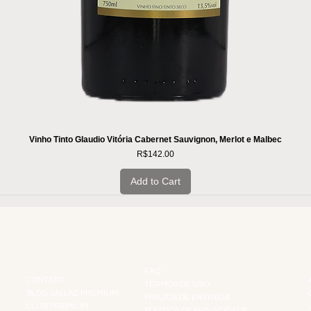
Vinho Tinto Glaudio Vitória Cabernet Sauvignon, Merlot e Malbec
Price
R$142.00
Add to Cart
INSTITUCIONAL
INFORMAÇÕES
FAQ
CONTATO
TERMOS DE USO
BLOG JALLAS PREMIUM
PRAZOS DE ENTREGA
CLUB PREMIUM
POLÍTICA DE PRIVACIDADE