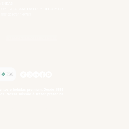
VENDAS
COMERCIAL@JALLASPREMIUM.COM.BR
+55(12) 97811-9783
Participe da nossa pesquisa
SIGA-NOS
imentos e bebidas premium. Desde 1995
tos. Nossa missão é trazer prazer na
tuto da Criança e do Adolescente,