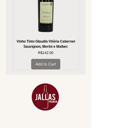
Vinho Tinto Glaudio Vitória Cabernet
Vinho Branco Glaudio Vitória
Sauvignon, Merlot e Malbec
Price
R$142.00
Add to Cart
MENU
ACESSÓRIOS