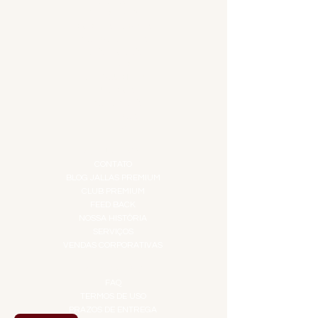
ADEGA
APERITIVOS
CARNES NOBRES
COMBOS E KITS
DESTILADOS
DO MAR
GIFT VOUCHER
IGUARIAS
PROMOÇÕES
TEMPEROS
TOP 10!
INSTITUCIONAL
CONTATO
BLOG JALLAS PREMIUM
CLUB PREMIUM
FEED BACK
NOSSA HISTÓRIA
SERVIÇOS
VENDAS CORPORATIVAS
INFORMAÇÕES
FAQ
TERMOS DE USO
PRAZOS DE ENTREGA