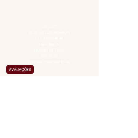
PROMOÇÕES
TEMPEROS
TOP 10!
INSTITUCIONAL
CONTATO
BLOG JALLAS PREMIUM
CLUB PREMIUM
FEED BACK
NOSSA HISTÓRIA
SERVIÇOS
VENDAS CORPORATIVAS
AVALIAÇÕES
INFORMAÇÕES
FAQ
TERMOS DE USO
PRAZOS DE ENTREGA
POLÍTICA DE PRIVACIDADE
POLÍTICA DE TROCAS E
DEVOLUÇÕES
ATENDIMENTO VIRTUAL
ADMINISTRAÇÃO
CONTATO@JALLASPREMIUM.COM.BR
+55 (11) 99916-8233