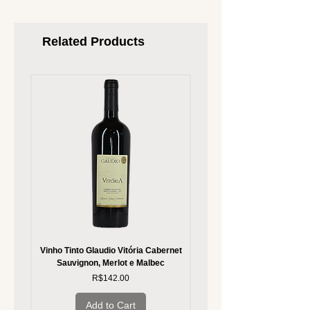
Related Products
Vinho Tinto Glaudio Vitória Cabernet
Vinho Branco Glaudio Vitória
Sauvignon, Merlot e Malbec
Price
R$142.00
Add to Cart