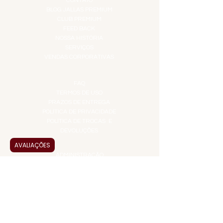
CONTATO
BLOG JALLAS PREMIUM
CLUB PREMIUM
FEED BACK
NOSSA HISTÓRIA
SERVIÇOS
VENDAS CORPORATIVAS
INFORMAÇÕES
FAQ
TERMOS DE USO
PRAZOS DE ENTREGA
POLÍTICA DE PRIVACIDADE
POLÍTICA DE TROCAS E
DEVOLUÇÕES
AVALIAÇÕES
ATENDIMENTO VIRTUAL
ADMINISTRAÇÃO
CONTATO@JALLASPREMIUM.COM.BR
+55 (11) 99916-8233
VENDAS
COMERCIAL@JALLASPREMIUM.COM.BR
+55(12) 97811-9783
Participe da nossa pesquisa