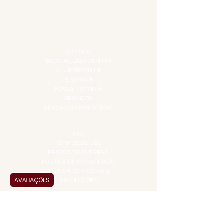
IGUARIAS
PROMOÇÕES
TEMPEROS
TOP 10!
INSTITUCIONAL
CONTATO
BLOG JALLAS PREMIUM
CLUB PREMIUM
FEED BACK
NOSSA HISTÓRIA
SERVIÇOS
VENDAS CORPORATIVAS
INFORMAÇÕES
FAQ
TERMOS DE USO
PRAZOS DE ENTREGA
POLÍTICA DE PRIVACIDADE
POLÍTICA DE TROCAS E
AVALIAÇÕES
DEVOLUÇÕES
ATENDIMENTO VIRTUAL
ADMINISTRAÇÃO
CONTATO@JALLASPREMIUM.COM.BR