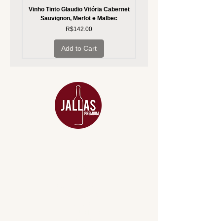
Vinho Tinto Glaudio Vitória Cabernet
Vinho Branco Glaudio Vitória
Sauvignon, Merlot e Malbec
Price
R$142.00
Add to Cart
MENU
ACESSÓRIOS
ADEGA
APERITIVOS
CARNES NOBRES
COMBOS E KITS
DESTILADOS
DO MAR
GIFT VOUCHER