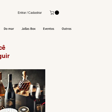
Entrar / Cadastrar
Do mar
Jallas Box
Eventos
Outros
cê
guir