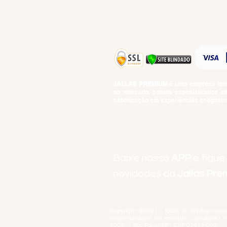
TOP 10!
JALLAS PREMIUM
é uma empresa famil
no mercado, somos especializados em 
saborização em experiências enogastro
BEBIDAS ALCOÓLICAS: VENDAS E CON
Baixe nosso
APP
e fique
novidades da
Jallas Pr
Copyright ©2021 - Todos os direitos rese
disponibilidade de estoque a qualquer 
1003 - - São Paulo/SP - CEP 01433-000