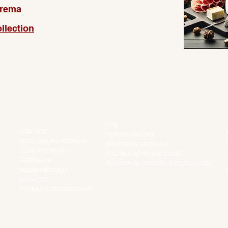
prema
llection
INSTITUCIONAL
INFORMAÇÕES
FAQ
CONTATO
TERMOS DE USO
BLOG JALLAS PREMIUM
PRAZOS DE ENTREGA
CLUB PREMIUM
POLÍTICA DE PRIVACIDADE
RES
FEED BACK
POLÍTICA DE TROCAS E DEVOLUÇÕES
TS
NOSSA HISTÓRIA
SERVIÇOS
VENDAS CORPORATIVAS
R