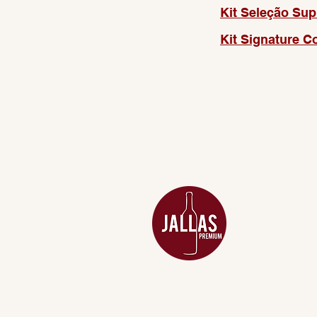
Kit Seleção Su
Kit Signature Co
MENU
ACESSÓRIOS
ADEGA
APERITIVOS
CARNES NOB
COMBOS E KI
DESTILADOS
DO MAR
GIFT VOUCHE
IGUARIAS
PROMOÇÕES
TEMPEROS