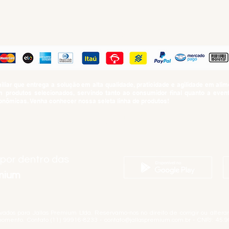
PAGUE COM
iar que entrega a solução em alta qualidade, praticidade e agilidade em al
produtos selecionados, servindo tanto ao consumidor final quanto a even
nômicas. Venha conhecer nossa seleta linha de produtos!
SUMO PROIBIDO PARA MENORES DE 18 ANOS. Determinação contida no Esta
Artigo 81.nº II.
 por dentro das
emium
rvados para Jallas Premium Ltda. Reservamo-nos no direito de corrigir ou alter
momento. Contato (11) 99916-8233 -
contato@jallaspremium.com.br
- CNPJ: 45.9