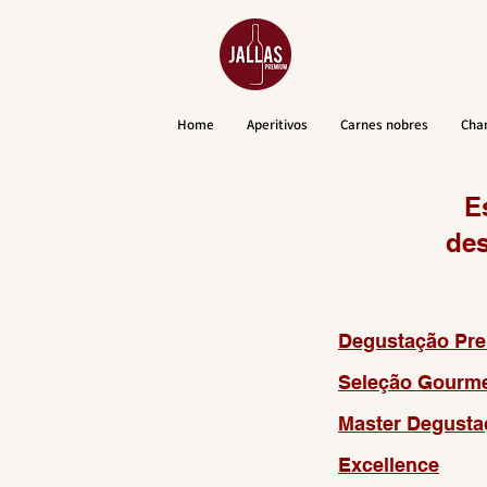
Home
Aperitivos
Carnes nobres
Cha
E
de
Degustação Pr
Seleção Gourme
Master Degusta
Excellence