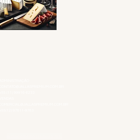
ATENDIMENTO VIRTUAL
ADMINISTRAÇÃO
CONTATO@JALLASPREMIUM.COM.BR
+55 (11) 99916-8233
VENDAS
COMERCIAL@JALLASPREMIUM.COM.BR
+55(12) 97811-9783
Participe da nossa pesquisa