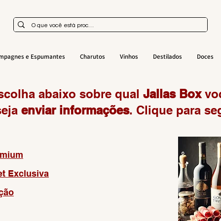
mpagnes e Espumantes
Charutos
Vinhos
Destilados
Doces
scolha abaixo sobre qual
Jallas Box
vo
seja
enviar informações
. Clique para se
emium
t Exclusiva
ção