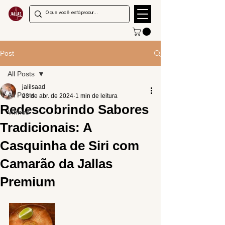
Post
All Posts
jalilsaad
All Posts
23 de abr. de 2024
1 min de leitura
Redescobrindo Sabores
Vinhos
Tradicionais: A
Casquinha de Siri com
Camarão da Jallas
Premium